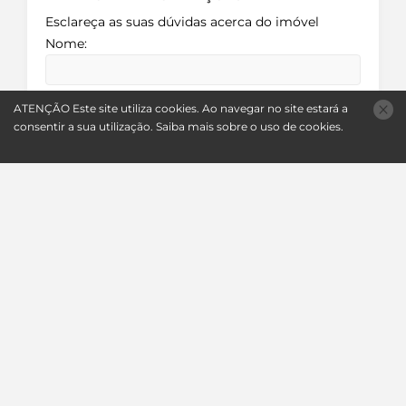
Esclareça as suas dúvidas acerca do imóvel
Nome:
E-mail:
ATENÇÃO
Este site utiliza
cookies
. Ao navegar no site estará a
consentir a sua utilização.
Saiba mais sobre o uso de
cookies
.
Telefone:
Questões:
Sou o titular destes dados pessoais e autorizo a
utilização dos mesmos para resposta e tratamento