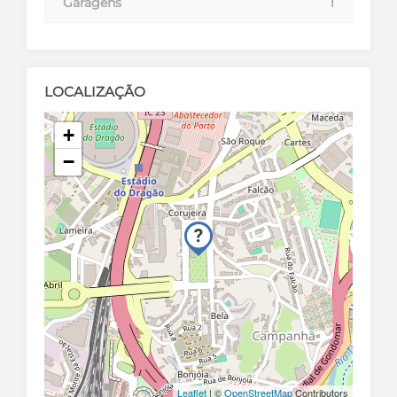
Garagens
1
LOCALIZAÇÃO
+
−
Leaflet
| ©
OpenStreetMap
Contributors