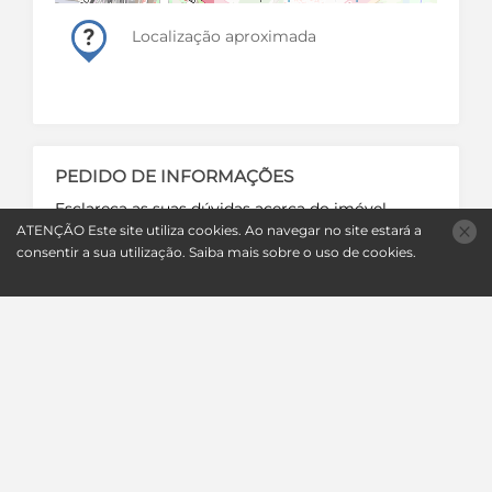
Localização aproximada
PEDIDO DE INFORMAÇÕES
Esclareça as suas dúvidas acerca do imóvel
ATENÇÃO
Este site utiliza
cookies
. Ao navegar no site estará a
Nome:
consentir a sua utilização.
Saiba mais sobre o uso de
cookies
.
E-mail:
Telefone:
Questões: