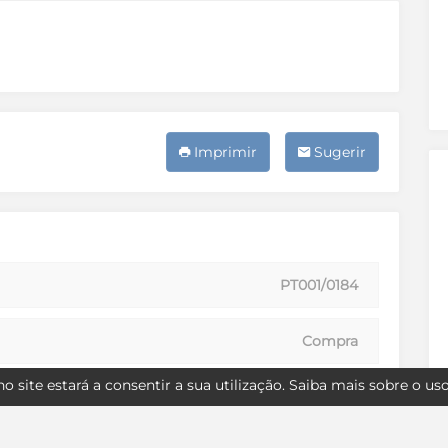
Imprimir
Sugerir
PT001/0184
Compra
o site estará a consentir a sua utilização.
Saiba mais sobre o us
Usado