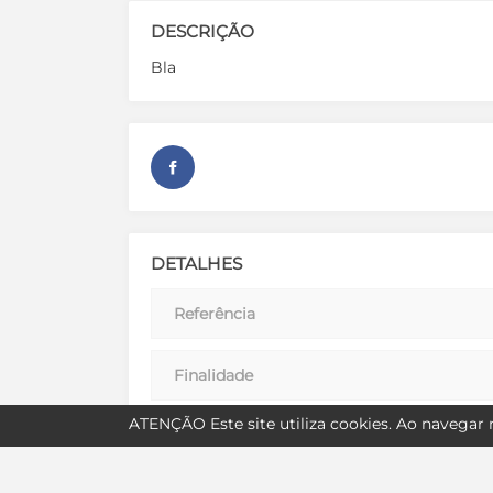
DESCRIÇÃO
Bla
DETALHES
Referência
Finalidade
ATENÇÃO
Este site utiliza
cookies
. Ao navegar n
Estado