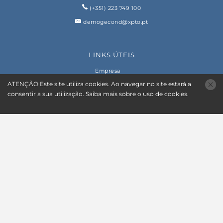
(+351) 223 749 100
demogecond@xpto.pt
LINKS ÚTEIS
Empresa
ATENÇÃO
Este site utiliza
cookies
. Ao navegar no site estará a
Comprar
consentir a sua utilização.
Saiba mais sobre o uso de
cookies
.
Anunciar
Contactos
Termos de Uso
Resolução Alternativa de Litígios
Política de privacidade
Livro de Reclamações