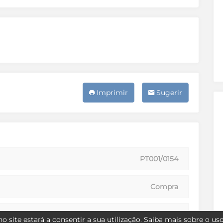
Imprimir
Sugerir
PT001/0154
Compra
Como novo
o site estará a consentir a sua utilização.
Saiba mais sobre o us