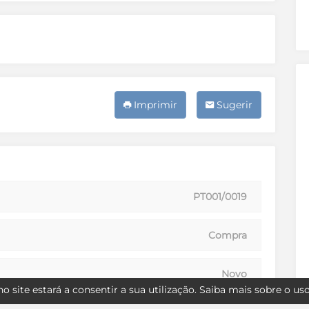
Imprimir
Sugerir
PT001/0019
Compra
Novo
o site estará a consentir a sua utilização.
Saiba mais sobre o us