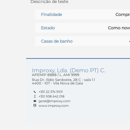
Descrição de teste
Finalidade
Compr
Estado
Como nov
Casas de banho
Improxy, Lda. (Demo PT) C.
APEMIP
8888 /
L. AMI
9999
Rua Dr. Ilídio Sardoeira, 28 C - sala 1.1
4400 - 107 - Vila Nova de Gaia
+351 22 374 9101
+351 938 642 018
geral@improxy.com
www.improxy.com