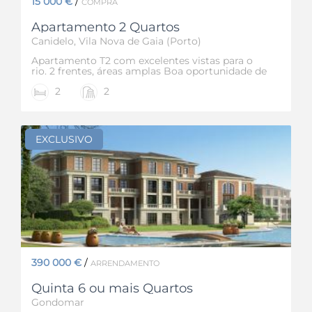
15 000 €
/
COMPRA
Apartamento 2 Quartos
Canidelo, Vila Nova de Gaia (Porto)
Apartamento T2 com excelentes vistas para o
rio. 2 frentes, áreas amplas Boa oportunidade de
negócio
2
2
EXCLUSIVO
390 000 €
/
ARRENDAMENTO
Quinta 6 ou mais Quartos
Gondomar