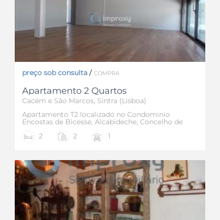
preço sob consulta
/
COMPRA
Apartamento 2 Quartos
Cacém e São Marcos, Sintra (Lisboa)
Apartamento T2 localizado no Condominio
Encostas de Bicesse, Alcabideche, Concelho de
Cascais, terraço com churrasqueira 20,30 m2
2
2
1
Este apartamento possui hall de entrada e
corredor (12,55 m2), sala comum com lareira
(32,30 m2) com janela/porta com acesso ao
terraço, cozinha equipada (12,65 m2), um quarto
(12,15 m2), casa de banho completa (4,50 m2),
suite com casa de banho completa e closet
(21,70 m2) com acesso a varanda (3,30 m2).
Garagem em box com mezanine. Localizado em
zona residencial sossegada porém perto de uma
excelente oferta comercial e de serviços e com
ótimos acessos às vias de e para Lisboa.