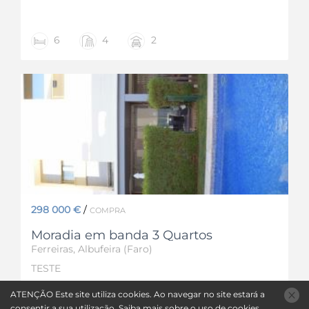
6
4
2
298 000 €
/
COMPRA
Moradia em banda 3 Quartos
Ferreiras, Albufeira (Faro)
TESTE
ATENÇÃO
Este site utiliza
cookies
. Ao navegar no site estará a
3
4
consentir a sua utilização.
Saiba mais sobre o uso de
cookies
.