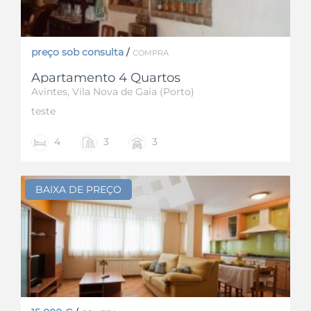
preço sob consulta
/
COMPRA
Apartamento 4 Quartos
Avintes, Vila Nova de Gaia (Porto)
teste
4
3
3
BAIXA DE PREÇO